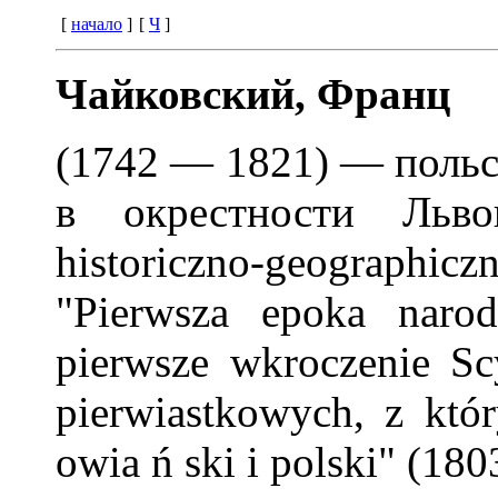
[
начало
]
[
Ч
]
Чайковский, Франц
(1742 — 1821) — польс
в окрестности Льво
historiczno-geographic
"Pierwsza epoka naro
pierwsze wkroczenie S
pierwiastkowych, z któr
owia ń ski i polski" (180