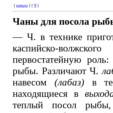
[
начало
]
[
Ч
]
Чаны для посола рыб
— Ч. в технике приго
каспийско-волж
первостатейную роль:
рыбы. Различают Ч.
ла
навесом
(лабаз)
в те
находящиеся в
выхода
теплый посол рыбы,