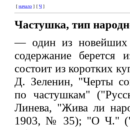
[
начало
]
[
Ч
]
Частушка, тип народн
— один из новейших 
содержание берется 
состоит из коротких ку
Д. Зеленин, "Черты с
по частушкам" ("Русс
Линева, "Жива ли наро
1903, № 35); "О Ч." (