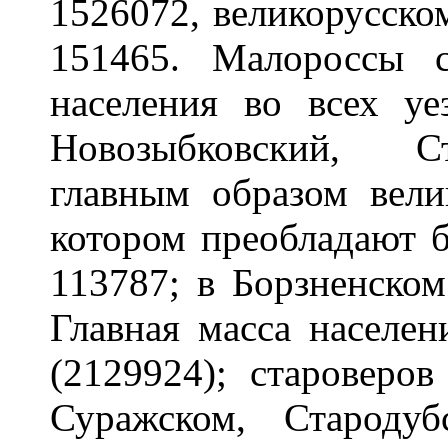
1526072, великорусск
151465. Малороссы 
населения во всех уе
Новозыбковский, Ст
главным образом вели
котором преобладают б
113787; в Борзненском
Главная масса населен
(2129924); староверов
Суражском, Староду