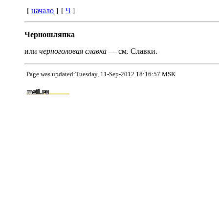
[
начало
]
[
Ч
]
Черношляпка
или
черноголовая славка
— см. Славки.
Page was updated:Tuesday, 11-Sep-2012 18:16:57 MSK