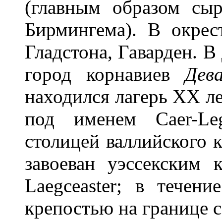
(главным образом сы
Бирмингема). В окрес
Гладстона, Гаварден. В
город корнавиев
Дев
находился лагерь XX ле
под именем Caer-Le
столицей валлийского к
завоеван уэссекским 
Laegceaster; в течен
крепостью на границе 