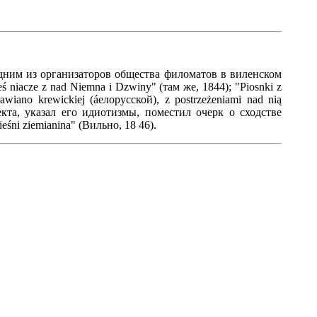
одним из организаторов общества филоматов в виленском
 niacze z nad Niemna i Dzwiny" (там же, 1844); "Piosnki z
awiano krewickiej (áелорусской), z postrzeżeniami nad nią
екта, указал его идиотизмы, поместил очерк о сходстве
śni ziemianina" (Вильно, 18 46).