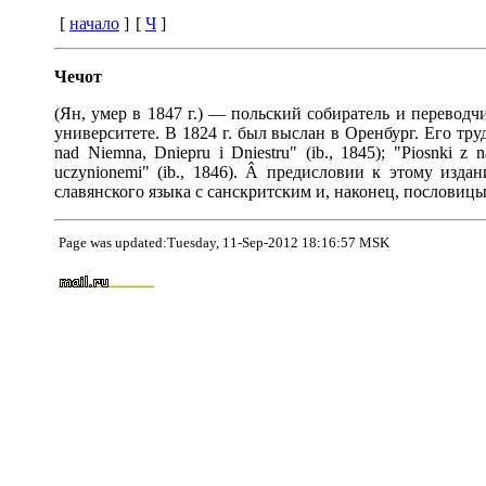
[
начало
]
[
Ч
]
Чечот
(Ян, умер в 1847 г.) — польский собиратель и перевод
университете. В 1824 г. был выслан в Оренбург. Его труды
nad Niemna, Dniepru i Dniestru" (ib., 1845); "Piosnki z 
uczynionemi" (ib., 1846). Â предисловии к этому изда
славянского языка с санскритским и, наконец, пословицы.
Page was updated:Tuesday, 11-Sep-2012 18:16:57 MSK