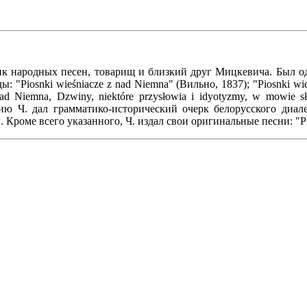
чик народных песен, товарищ и близкий друг Мицкевича. Был 
: "Piosnki wieśniacze z nad Niemna" (Вильно, 1837); "Piosnki wieś
nad Niemna, Dzwiny, niektóre przysłowia i idyotyzmy, w mowie sł
нию Ч. дал грамматико-исторический очерк белорусского диал
 Кроме всего указанного, Ч. издал свои оригинальные песни: "Pie