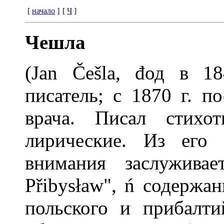
[
начало
]
[
Ч
]
Чешла
(Jan Češla, đод в 1
писатель; с 1870 г. п
врача. Писал стихот
лирические. Из его 
внимания заслуживае
Přibysław", ń содержа
польского и прибалти