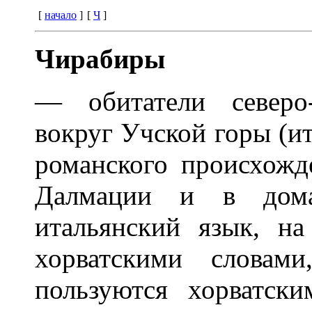
[
начало
]
[
Ч
]
Чирабиры
— обитатели северо
вокруг Учской горы (и
романского происхожд
Далмации и в дома
итальянский язык, н
хорватскими слова
пользуются хорватск