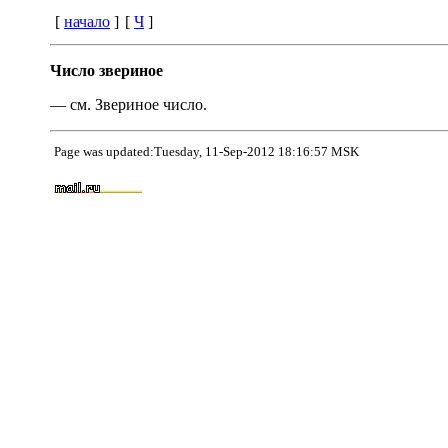
[
начало
]
[
Ч
]
Число звериное
— см. Звериное число.
Page was updated:Tuesday, 11-Sep-2012 18:16:57 MSK