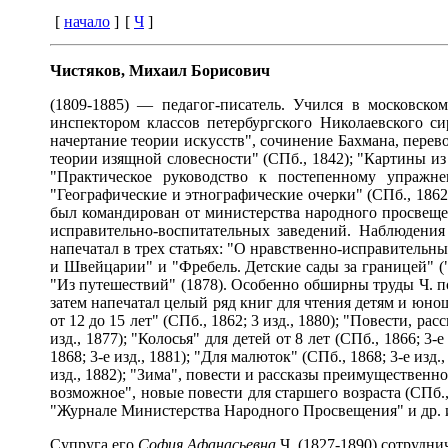
[
начало
]
[
Ч
]
Чистяков, Михаил Борисович
(1809-1885) — педагог-писатель. Учился в московско
инспектором классов петербургского Николаевского с
начертание теории искусств", сочинение Бахмана, перево
теории изящной словесности" (СПб., 1842); "Картины из 
"Практическое руководство к постепенному упражн
"Географические и этнографические очерки" (СПб., 1862; 3
был командирован от министерства народного просвещен
исправительно-воспитательных заведений. Наблюдения
напечатал в трех статьях: "О нравственно-исправительн
и Швейцарии" и "Фребель. Детские сады за границей" 
"Из путешествий" (1878). Особенно обширны труды Ч. по 
затем напечатал целый ряд книг для чтения детям и юно
от 12 до 15 лет" (СПб., 1862; 3 изд., 1880); "Повести, рас
изд., 1877); "Колосья" для детей от 8 лет (СПб., 1866; 3
1868; 3-е изд., 1881); "Для малюток" (СПб., 1868; 3-е изд
изд., 1882); "Зима", повести и рассказы преимущественно и
возможное", новые повести для старшего возраста (СПб., 
"Журнале Министерства Народного Просвещения" и др. 
Супруга его
София Афанасьевна
Ч. (1827-1890) сотрудн