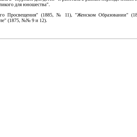
ликого для юношества".
ого Просвещения" (1885, № 11), "Женском Образовании" (1
е" (1875, №№ 9 и 12).