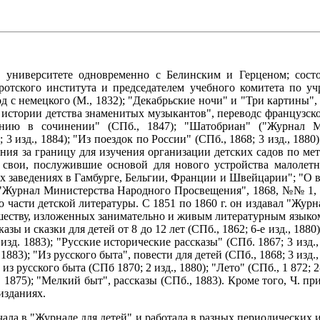
м университете одновременно с Белинским и Герценом; состо
иротского института и председателем учебного комитета по 
д с немецкого (М., 1832); "Декабрьские ночи" и "Три картины",
истории детства знаменитых музыкантов", переводс французског
ению в сочинении" (СПб., 1847); "Шатобриан" ("Журнал Ми
 изд., 1884); "Из поездок по России" (СПб., 1868; 3 изд., 1880); 
ия за границу для изучения организации детских садов по ме
 свои, послужившие основой для нового устройства малолетне
ых заведениях в Гамбурге, Бельгии, Франции и Швейцарии"; "О
("Журнал Министерства Народного Просвещения", 1868, №№ 1, 4
части детской литературы. С 1851 по 1860 г. он издавал "Журна
шеству, изложенных занимательно и живым литературным языком
сказы и сказки для детей от 8 до 12 лет (СПб., 1862; 6-е изд., 188
-е изд. 1883); "Русские исторические рассказы" (СПб. 1867; 3 изд
., 1883); "Из русского быта", повести для детей (СПб., 1868; 3 из
з русского быта (СПб 1870; 2 изд., 1880); "Лето" (СПб., 1 872; 2-е
1875); "Мелкий быт", рассказы (СПб., 1883). Кроме того, Ч. пр
изданиях.
ичала в "Журнале для детей" и работала в разных периодических