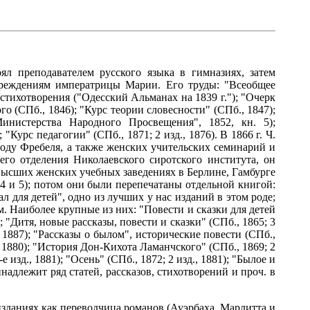
ял преподавателем русского языка в гимназиях, затем
учреждениям императрицы Марии. Его труды: "Всеобщее
 стихотворения ("Одесский Альманах на 1839 г."); "Очерк
о (СПб., 1846); "Курс теории словесности" (СПб., 1847);
нистерства Народного Просвещения", 1852, кн. 5);
"Курс педагогии" (СПб., 1871; 2 изд., 1876). В 1866 г. Ч.
тоду Фребеля, а также женских учительских семинарий и
го отделения Николаевского сиротского института, он
 высших женских учебных заведениях в Берлине, Гамбурге
 и 5); потом они были перепечатаны отдельной книгой:
л для детей", одно из лучших у нас изданий в этом роде;
. Наиболее крупные из них: "Повести и сказки для детей
0); "Дитя, новые рассказы, повести и сказки" (СПб., 1865; 3
., 1887); "Рассказы о былом", исторические повести (СПб.,
д., 1880); "История Дон-Кихота Ламанчского" (СПб., 1869; 2
 изд., 1881); "Осень" (СПб., 1872; 2 изд., 1881); "Былое и
инадлежит ряд статей, рассказов, стихотворений и проч. в
 изданиях как переводчица романов (Ауэрбаха, Марлитта и