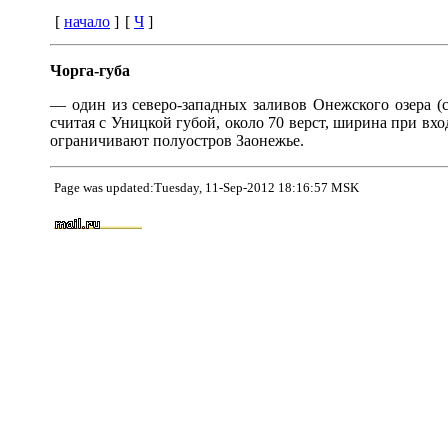
[
начало
]
[
Ч
]
Чорга-губа
— один из северо-западных заливов Онежского озера (с
считая с Уницкой губой, около 70 верст, ширина при вход
ограничивают полуостров Заонежье.
Page was updated:Tuesday, 11-Sep-2012 18:16:57 MSK