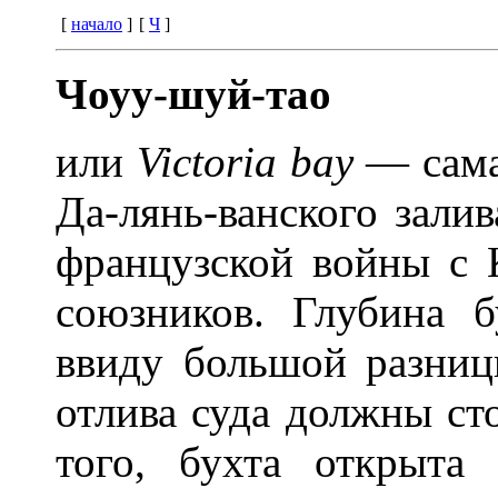
[
начало
]
[
Ч
]
Чоуу-шуй-тао
или
Victoria bay
— сама
Да-лянь-ванского залив
французской войны с К
союзников. Глубина 
ввиду большой разниц
отлива суда должны сто
того, бухта открыта