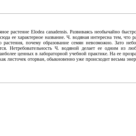
ное растение Elodea canadensis. Развиваясь необычайно быстро
сюда ее характерное название. Ч. водяная интересна тем, что
 растения, почему образование семян невозможно. Зато небо
ятся. Нетребовательность Ч. водяной делает ее одним из л
наиболее ценных в лабораторной учебной практике. На ее прозра
, как листочек оторван, обыкновенно уже происходит весьма энер