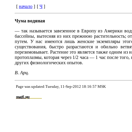
[
начало
]
[
Ч
]
Чума водяная
— так называется завезенное в Европу из Америки водя
бассейны, вытесняя из них прежнюю растительность; от
путем. У нас имеются лишь женские экземпляры этого
существования, быстро разрастаются и обильно ветв
перезимовывает. Растение это является также одним из 
протоплазмы, которая через 1/2 часа — 1 час после того
других физиологических опытов.
В. Арц.
Page was updated:Tuesday, 11-Sep-2012 18:16:57 MSK