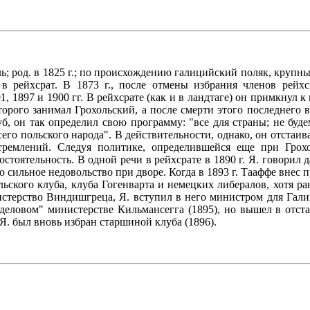
ль; род. в 1825 г.; по происхождению галицийский поляк, крупн
 в рейхсрат. В 1873 г., после отмены избрания членов рейхс
1, 1897 и 1900 гг. В рейхсрате (как и в ландтаге) он примкнул 
рого занимал Грохольский, а после смерти этого последнего в 
уб, он так определил свою программу: "все для страны; не буд
сего польского народа". В действительности, однако, он отста
стремлений. Следуя политике, определившейся еще при Гро
остоятельность. В одной речи в рейхсрате в 1890 г. Я. говори
го сильное недовольство при дворе. Когда в 1893 г. Тааффе внес
льского клуба, клуба Гогенварта и немецких либералов, хотя ра
стерство Виндишгреца, Я. вступил в него министром для Галиц
деловом" министерстве Кильмансегга (1895), но вышел в отстав
и Я. был вновь избран старшиной клуба (1896).