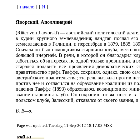
[
начало
]
[
Я
]
Яворский, Аполлинарий
(Ritter von J aworski) — австрийский политический деяте
в курии крупного землевладения; ландтаг послал его
землевладения в Галиции, и переизбран в 1879, 1885, 189
Сначала он был помощником старшины клуба, место кото
большой энергией. В речи, в которой он благодарил кл
заботиться об интересах не одной только провинции, а в
старался подавить все проявления демократических 
правительство графа Тааффе, сохраняя, однако, свою сам
австрийского правительства; эта речь вызвала против не
против нее и согласился на образование коалиции из по
падения Тааффе (1893) образовалось коалиционное мини
звание старшины клуба. Он сохранил тот же пост и в "
польском клубе, Залесский, отказался от своего звания, 
В. В—в.
Page was updated:Tuesday, 11-Sep-2012 18:17:03 MSK