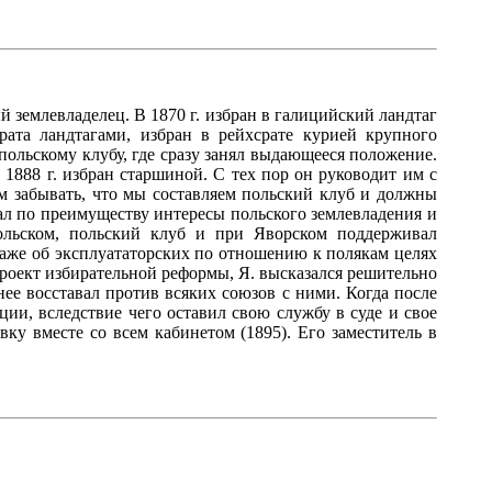
ый землевладелец. В 1870 г. избран в галицийский ландтаг
рата ландтагами, избран в рейхсрате курией крупного
к польскому клубу, где сразу занял выдающееся положение.
1888 г. избран старшиной. С тех пор он руководит им с
ем забывать, что мы составляем польский клуб и должны
ивал по преимуществу интересы польского землевладения и
хольском, польский клуб и при Яворском поддерживал
л даже об эксплуататорских по отношению к полякам целях
 проект избирательной реформы, Я. высказался решительно
нее восставал против всяких союзов с ними. Когда после
ии, вследствие чего оставил свою службу в суде и свое
ку вместе со всем кабинетом (1895). Его заместитель в