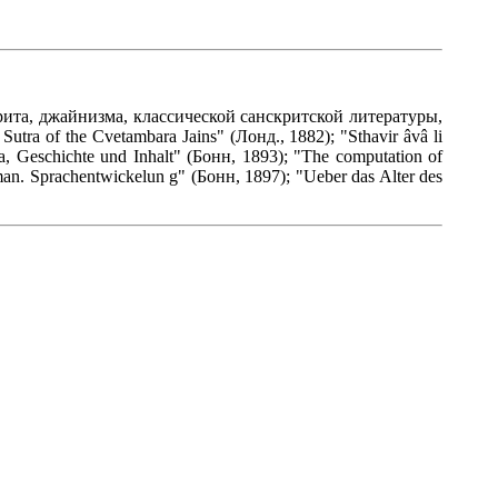
крита, джайнизма, классической санскритской литературы,
a of the Cvetambara Jains" (Лонд., 1882); "Sthavir âvâ li
, Geschichte und Inhalt" (Бонн, 1893); "The computation of
man. Sprachentwickelun g" (Бонн, 1897); "Ueber das Alter des