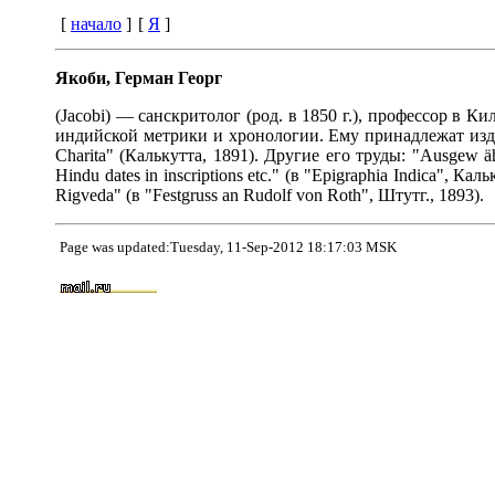
[
начало
]
[
Я
]
Якоби, Герман Георг
(Jacobi) — санскритолог (род. в 1850 г.), профессор в 
индийской метрики и хронологии. Ему принадлежат издания:
Charita" (Калькутта, 1891). Другие его труды: "Ausgew ähl
Hindu dates in inscriptions etc." (в "Epigraphia Indica", К
Rigveda" (в "Festgruss an Rudolf von Roth", Штутг., 1893).
Page was updated:Tuesday, 11-Sep-2012 18:17:03 MSK