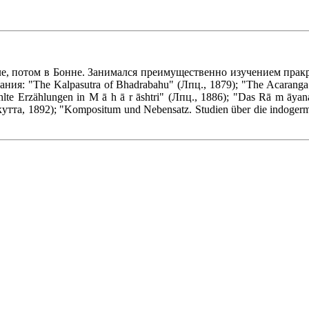
Киле, потом в Бонне. Занимался преимущественно изучением пра
 "The Kalpasutra of Bhadrabahu" (Лпц., 1879); "The Acaranga Sutr
te Erzählungen in M ā h ā r āshtri" (Лпц., 1886); "Das Rā m āyana
алькутта, 1892); "Kompositum und Nebensatz. Studien über die indoger