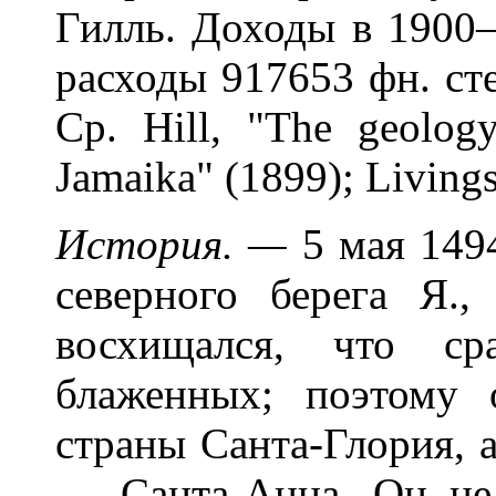
Гилль. Доходы в 1900—
расходы 917653 фн. сте
Ср. Нill, "The geolog
Jamaika" (1899); Livings
История. —
5 мая 149
северного берега Я.,
восхищался, что с
блаженных; поэтому 
страны Санта-Глория, 
— Санта-Анна. Он не 