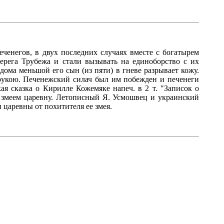
еченегов, в двух последних случаях вместе с богатырем
ерега Трубежа и стали вызывать на единоборство с их
дома меньшой его сын (из пяти) в гневе разрывает кожу.
 рукою. Печенежский силач был им побежден и печенеги
ая сказка о Кирилле Кожемяке напеч. в 2 т. "Записок о
 змеем царевну. Летописный Я. Усмошвец и украинский
 царевны от похитителя ее змея.