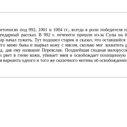
описях под 992, 1001 и 1004 гг., всегда в роли победителя п
ендарный рассказ. В 992 г. печенеги пришли из-за Сулы на б
ир начал тужить. Тут подошел старик и сказал, что оставшийся 
го мимо быка и вырвал кожу с мясом, сколько мог захватить
, дав ему название Переяслав. Позднейшая сходная малорусск
и рвет в гневе кожи, убивает змея и освобождает похищенную
 варианта одного и того же сказочного мотива об освобождении