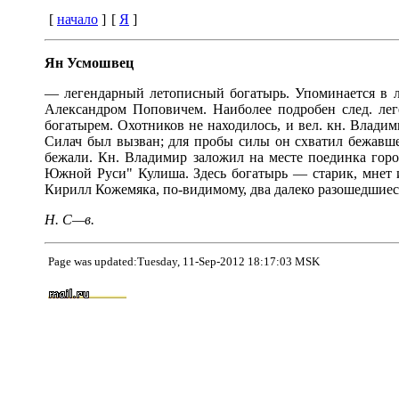
[
начало
]
[
Я
]
Ян Усмошвец
— легендарный летописный богатырь. Упоминается в лет
Александром Поповичем. Наиболее подробен след. лег
богатырем. Охотников не находилось, и вел. кн. Владим
Силач был вызван; для пробы силы он схватил бежавше
бежали. Кн. Владимир заложил на месте поединка город
Южной Руси" Кулиша. Здесь богатырь — старик, мнет 
Кирилл Кожемяка, по-видимому, два далеко разошедшиеся
Н. С—в.
Page was updated:Tuesday, 11-Sep-2012 18:17:03 MSK