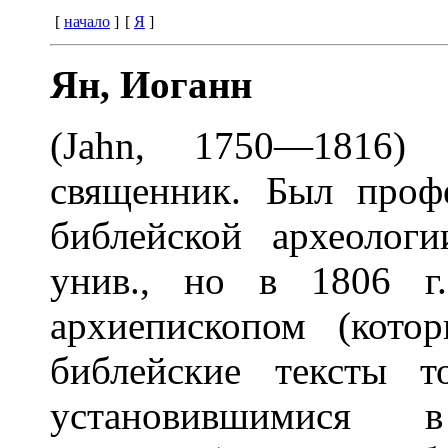
[
начало
]
[
Я
]
Ян, Иоганн
(Jahn, 1750—1816) 
священник. Был проф
библейской археолог
унив., но в 1806 г.
архиепископом (кото
библейские тексты т
установившимися 