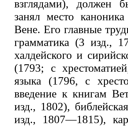
взглядами), должен 
занял место каноника
Вене. Его главные тру
грамматика (3 изд., 1
халдейского и сирийс
(1793; с хрестоматией
языка (1796, с хрест
введение к книгам Ве
изд., 1802), библейск
изд., 1807—1815), ка