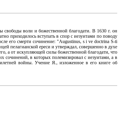
ы свободы воли и божественной благодати. В 1630 г. он
ратно приходилось вступать в спор с иезуитами по поводу
 его смерти сочинение: "Augustinus, s i ve doctrina S-ti
овницей пелагианской ереси и утверждал, совершенно в духе
 его, а от искупляющей силы божественной благодати, что
их сочинений, в которых полемизировал с иезуитами, а в
тилетней войны. Учение Я., изложенное в его книге об