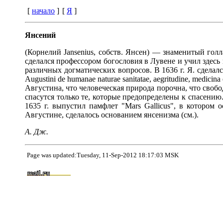
[
начало
]
[
Я
]
Янсений
(Корнелий Jansenius, собств. Янсен) — знаменитый гол
сделался профессором богословия в Лувене и учил здесь 
различных догматических вопросов. В 1636 г. Я. сделался
Augustini de humanae naturae sanitatae, aegritudine, med
Августина, что человеческая природа порочна, что свобо
спасутся только те, которые предопределены к спасению
1635 г. выпустил памфлет "Mars Gallicus", в котором
Августине, сделалось основанием янсенизма (см.).
А. Дж.
Page was updated:Tuesday, 11-Sep-2012 18:17:03 MSK