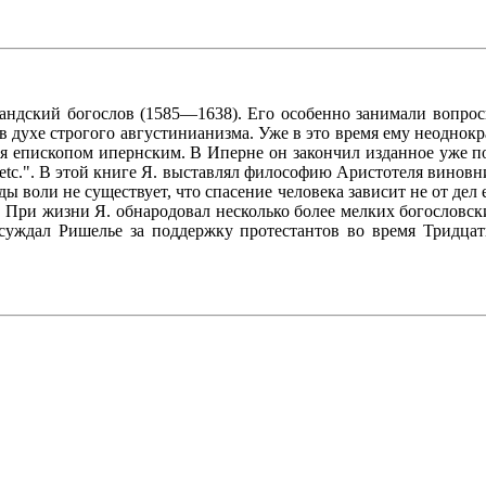
ландский богослов (1585—1638). Его особенно занимали вопрос
в духе строгого августинианизма. Уже в это время ему неоднок
 епископом ипернским. В Иперне он закончил изданное уже после
icina etc.". В этой книге Я. выставлял философию Аристотеля вин
ды воли не существует, что спасение человека зависит не от дел
. При жизни Я. обнародовал несколько более мелких богословск
 осуждал Ришелье за поддержку протестантов во время Тридца