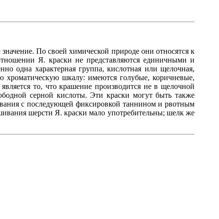
 значение. По своей химической природе они относятся к
 отношении Я. краски не представляются единичными и
нно одна характерная группа, кислотная или щелочная,
ую хроматическую шкалу: имеются голубые, коричневые,
является то, что крашение производится не в щелочной
вободной серной кислоты. Эти краски могут быть также
ивания с последующей фиксировкой таннином и рвотным
шивания шерсти Я. краски мало употребительны; шелк же