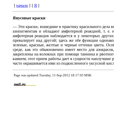
[
начало
]
[
Я
]
Янусовые краски
— Эти краски, вошедшие в практику красильного дела вс
азопигментам и обладают амфотерной реакцией, т. е.
амфотерная реакция наблюдается и у некоторых других
превалирует над другой; здесь же обе функции одинак
зеленые, красные, желтые и черные оттенки цвета. Ос
среде, как это обыкновенно имеет место для азокрасо
закреплены на волокнах при помощи таннина и рвотно
камнем; этот прием работы дает в сущности наилучшие 
часто окрашивается ими из подкисленного уксусной кисло
Page was updated:Tuesday, 11-Sep-2012 18:17:03 MSK