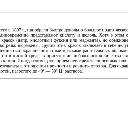
его в 1897 г., приобрели быстро довольно большое практическое
 единовременно представляют кислоту и щелочь. Хотя в этом
 красок (напр. кислотный фуксин или маджента), но обыкнове
ово резко выражены. Группа этих красок заключает в себе цел
обенностью окрашивания этими красками растительных волокон 
к, но в кислой среде, в присутствии небольшого количества с
го камня. Иногда совмещают прием непосредственного выкраш
результаты в отношении прочности и ровноты оттенка. Для окра
той, нагретого до 40° — 50° Ц. раствора.