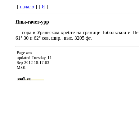
[
начало
]
[
Я
]
Яны-гачет-урр
— гора в Уральском хребте на границе Тобольской и Пе
61° 30 и 62° сев. шир., выс. 3205 фт.
Page was
updated:Tuesday, 11-
Sep-2012 18:17:03
MSK