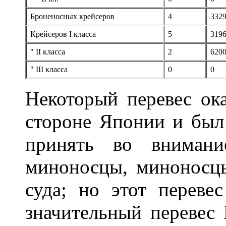
Броненосных крейсеров
4
332
Крейсеров I класса
5
319
" II класса
2
620
" III класса
0
0
Некоторый перевес ока
стороне Японии и был 
принять во внимани
миноносцы, миноносцы
суда; но этот переве
значительный перевес