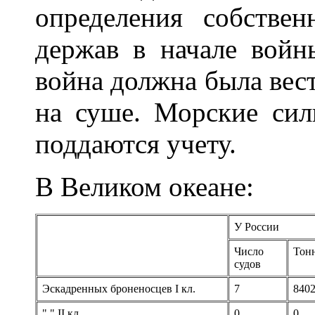
определения собств
держав в начале войн
война должна была вес
на суше. Морские сил
поддаются учету.
В Великом океане:
У России
Число
Тон
судов
Эскадренных броненосцев I кл.
7
840
" " II кл.
0
0