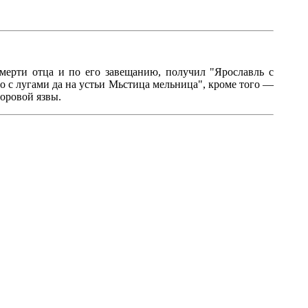
смерти отца и по его завещанию, получил "Ярославль с
о с лугами да на устьи Мьстица мельница", кроме того —
моровой язвы.