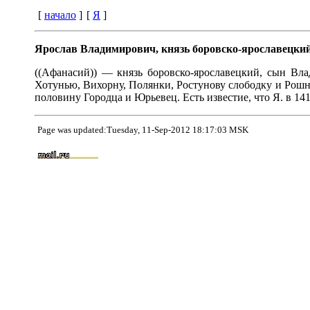
[
начало
]
[
Я
]
Ярослав Владимирович, князь боровско-ярославецки
((Aфанасий)) — князь боровско-ярославецкий, сын Вла
Хотунью, Вихорну, Полянки, Ростунову слободку и Рошне
половину Городца и Юрьевец. Есть известие, что Я. в 1415 
Page was updated:Tuesday, 11-Sep-2012 18:17:03 MSK