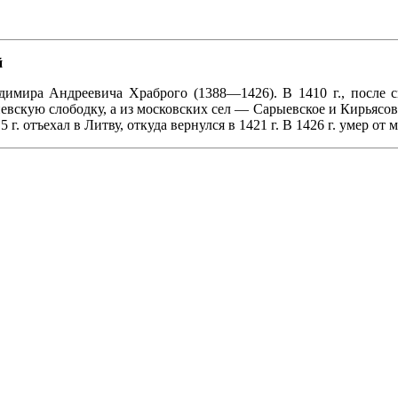
й
димира Андреевича Храброго (1388—1426). В 1410 г., после 
вскую слободку, а из московских сел — Сарыевское и Кирьясов
г. отъехал в Литву, откуда вернулся в 1421 г. В 1426 г. умер от 