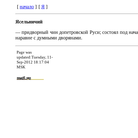
[
начало
]
[
Я
]
Ясельничий
— придворный чин допетровской Руси; состоял под начал
наравне с думными дворянами.
Page was
updated:Tuesday, 11-
Sep-2012 18:17:04
MSK