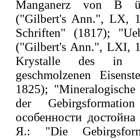
Manganerz von B üc
("Gilbert's Ann.", LX, 
Schriften" (1817); "U
("Gilbert's Ann.", LXI,
Krystalle des in s
geschmolzenen Eisenste
1825); "Mineralogische 
der Gebirgsformati
особенности достойна
Я.: "Die Gebirgsfor