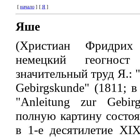
[
начало
]
[
Я
]
Яше
(Христиан Фридрих
немецкий геогнос
значительный труд Я.: "
Gebirgskunde" (1811; в 
"Anleitung zur Gebir
полную картину состоя
в 1-е десятилетие XIX